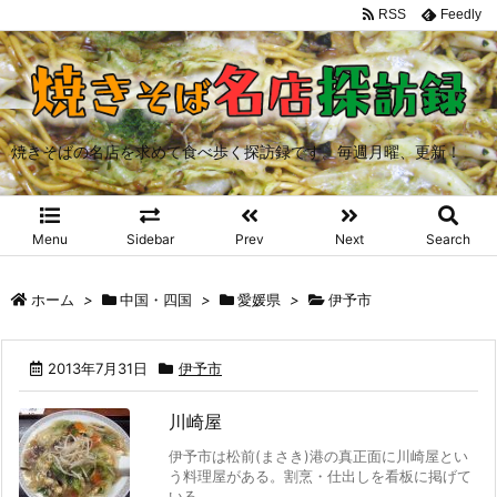
RSS
Feedly
焼きそばの名店を求めて食べ歩く探訪録です。毎週月曜、更新！
Menu
Sidebar
Prev
Next
Search
ホーム
>
中国・四国
>
愛媛県
>
伊予市
2013年7月31日
伊予市
川崎屋
伊予市は松前(まさき)港の真正面に川崎屋とい
う料理屋がある。割烹・仕出しを看板に掲げて
いる ...