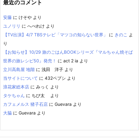
最近のコメント
安藤
に
けそや
より
ユノリリ
に
へべれけ
より
【TV出演】4/7 TBSテレビ「マツコの知らない世界」
に
きのこ
よ
り
【お知らせ】10/29 旅のごはんBOOKシリーズ『マルちゃん焼そば
世界の旅レシピ50』発売！
に
act 2 ia
より
立川高島屋 地階
に
浅田 洋子
より
当サイトについて
に
432ペプシ
より
浪花家総本店
に
みっく
より
タケちゃん
に
ちび太
より
カフェメルス 猪子石店
に
Guevara
より
大脇
に
Guevara
より