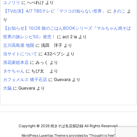
ユノリリ
に
へべれけ
より
【TV出演】4/7 TBSテレビ「マツコの知らない世界」
に
きのこ
よ
り
【お知らせ】10/29 旅のごはんBOOKシリーズ『マルちゃん焼そば
世界の旅レシピ50』発売！
に
act 2 ia
より
立川高島屋 地階
に
浅田 洋子
より
当サイトについて
に
432ペプシ
より
浪花家総本店
に
みっく
より
タケちゃん
に
ちび太
より
カフェメルス 猪子石店
に
Guevara
より
大脇
に
Guevara
より
Copyright ©
2026
焼きそば名店探訪録
All Rights Reserved.
WordPress Luxeritas Theme is provided by "
Thought is free
".