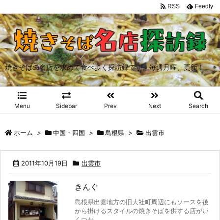
RSS
Feedly
焼きそばの名店を求めて食べ歩く探訪録です。毎週月曜、更新！
Menu
Sidebar
Prev
Next
Search
ホーム
>
中国・四国
>
島根県
>
出雲市
2011年10月19日
出雲市
きんぐ
島根県出雲地方の旧大社町周辺にもソースを後
から掛けるスタイルの焼きそばを供する店がい
くつか ...