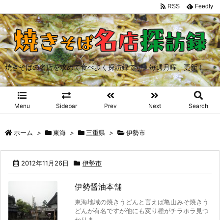
RSS
Feedly
焼きそばの名店を求めて食べ歩く探訪録です。毎週月曜、更新！
Menu
Sidebar
Prev
Next
Search
ホーム
>
東海
>
三重県
>
伊勢市
2012年11月26日
伊勢市
伊勢醤油本舗
東海地域の焼きうどんと言えば亀山みそ焼きう
どんが有名ですが他にも変り種がチラホラ見つ
かりま ...