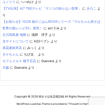
ユノリリ
に
へべれけ
より
【TV出演】4/7 TBSテレビ「マツコの知らない世界」
に
きのこ
よ
り
【お知らせ】10/29 旅のごはんBOOKシリーズ『マルちゃん焼そば
世界の旅レシピ50』発売！
に
act 2 ia
より
立川高島屋 地階
に
浅田 洋子
より
当サイトについて
に
432ペプシ
より
浪花家総本店
に
みっく
より
タケちゃん
に
ちび太
より
カフェメルス 猪子石店
に
Guevara
より
大脇
に
Guevara
より
Copyright ©
2026
焼きそば名店探訪録
All Rights Reserved.
WordPress Luxeritas Theme is provided by "
Thought is free
".