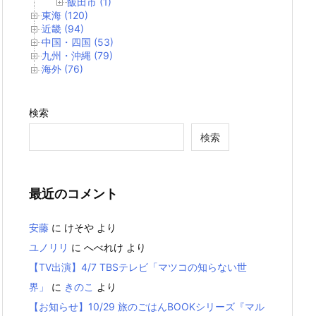
飯田市 (1)
東海 (120)
近畿 (94)
中国・四国 (53)
九州・沖縄 (79)
海外 (76)
検索
検索
最近のコメント
安藤
に
けそや
より
ユノリリ
に
へべれけ
より
【TV出演】4/7 TBSテレビ「マツコの知らない世
界」
に
きのこ
より
【お知らせ】10/29 旅のごはんBOOKシリーズ『マル