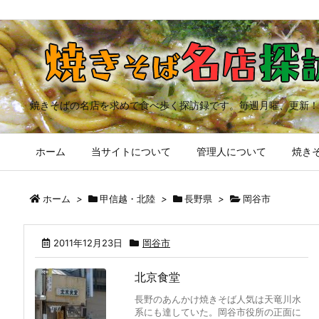
焼きそばの名店を求めて食べ歩く探訪録です。毎週月曜、更新！
ホーム
当サイトについて
管理人について
焼きそ
ホーム
>
甲信越・北陸
>
長野県
>
岡谷市
2011年12月23日
岡谷市
北京食堂
長野のあんかけ焼きそば人気は天竜川水
系にも達していた。岡谷市役所の正面に