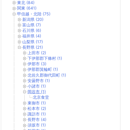
東北 (84)
関東 (641)
甲信越・北陸 (75)
新潟県 (20)
富山県 (7)
石川県 (6)
福井県 (4)
山梨県 (17)
長野県 (21)
上田市 (2)
下伊那郡下條村 (1)
伊那市 (3)
伊那郡箕輪町 (1)
北佐久郡御代田町 (1)
安曇野市 (1)
小諸市 (1)
岡谷市 (1)
北京食堂
東御市 (1)
松本市 (2)
諏訪市 (1)
長野市 (4)
須坂市 (1)