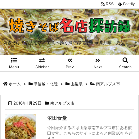
RSS
Feedly
焼きそばの名店を求めて食べ歩く探訪録です。毎週月曜、更新！
Menu
Sidebar
Prev
Next
Search
ホーム
>
甲信越・北陸
>
山梨県
>
南アルプス市
2016年1月29日
南アルプス市
依田食堂
今回紹介するのは山梨県南アルプス市にある依
田食堂。こちらのサイトによると創業60年を超
える ...