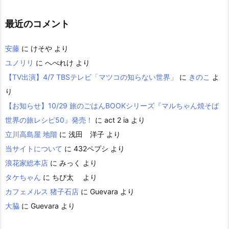
最近のコメント
安藤
に
けそや
より
ユノリリ
に
へべれけ
より
【TV出演】4/7 TBSテレビ「マツコの知らない世界」
に
きのこ
よ
り
【お知らせ】10/29 旅のごはんBOOKシリーズ『マルちゃん焼そば
世界の旅レシピ50』発売！
に
act 2 ia
より
立川高島屋 地階
に
浅田 洋子
より
当サイトについて
に
432ペプシ
より
浪花家総本店
に
みっく
より
タケちゃん
に
ちび太
より
カフェメルス 猪子石店
に
Guevara
より
大脇
に
Guevara
より