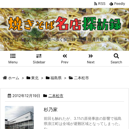
RSS
Feedly
焼きそばの名店を求めて食べ歩く探訪録です。毎週月曜、更新！
Menu
Sidebar
Prev
Next
Search
ホーム
>
東北
>
福島県
>
二本松市
2012年12月19日
二本松市
杉乃家
前回も触れたが、3.11の原発事故の影響で福島
県浪江町は全域が避難区域となってしまった。
な ...