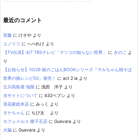
最近のコメント
安藤
に
けそや
より
ユノリリ
に
へべれけ
より
【TV出演】4/7 TBSテレビ「マツコの知らない世界」
に
きのこ
よ
り
【お知らせ】10/29 旅のごはんBOOKシリーズ『マルちゃん焼そば
世界の旅レシピ50』発売！
に
act 2 ia
より
立川高島屋 地階
に
浅田 洋子
より
当サイトについて
に
432ペプシ
より
浪花家総本店
に
みっく
より
タケちゃん
に
ちび太
より
カフェメルス 猪子石店
に
Guevara
より
大脇
に
Guevara
より