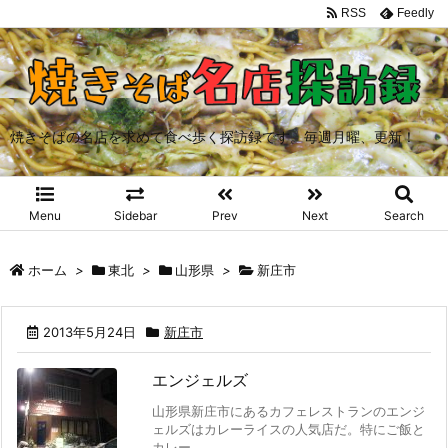
RSS
Feedly
焼きそばの名店を求めて食べ歩く探訪録です。毎週月曜、更新！
Menu
Sidebar
Prev
Next
Search
ホーム
>
東北
>
山形県
>
新庄市
2013年5月24日
新庄市
エンジェルズ
山形県新庄市にあるカフェレストランのエンジ
ェルズはカレーライスの人気店だ。特にご飯と
カレー ...