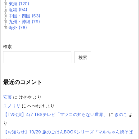
東海 (120)
近畿 (94)
中国・四国 (53)
九州・沖縄 (79)
海外 (76)
検索
検索
最近のコメント
安藤
に
けそや
より
ユノリリ
に
へべれけ
より
【TV出演】4/7 TBSテレビ「マツコの知らない世界」
に
きのこ
よ
り
【お知らせ】10/29 旅のごはんBOOKシリーズ『マルちゃん焼そば