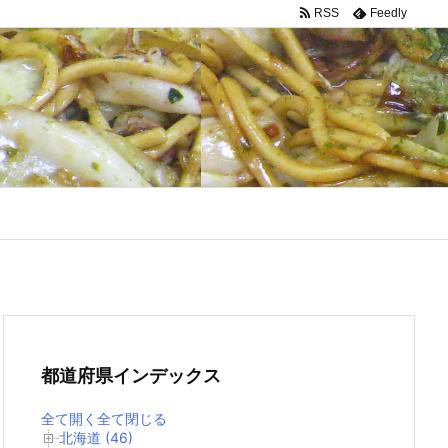
RSS
Feedly
都道府県インデックス
全て開く
全て閉じる
北海道 (46)