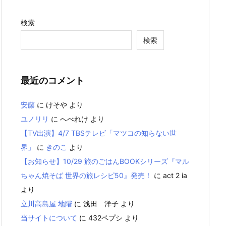
検索
検索
最近のコメント
安藤
に
けそや
より
ユノリリ
に
へべれけ
より
【TV出演】4/7 TBSテレビ「マツコの知らない世
界」
に
きのこ
より
【お知らせ】10/29 旅のごはんBOOKシリーズ『マル
ちゃん焼そば 世界の旅レシピ50』発売！
に
act 2 ia
より
立川高島屋 地階
に
浅田 洋子
より
当サイトについて
に
432ペプシ
より