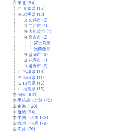
東北 (84)
青森県 (15)
岩手県 (12)
久慈市 (2)
二戸市 (1)
大船渡市 (1)
宮古市 (2)
冨士乃屋
光蘭飯店
盛岡市 (3)
花巻市 (1)
遠野市 (2)
宮城県 (16)
秋田県 (11)
山形県 (15)
福島県 (15)
関東 (641)
甲信越・北陸 (75)
東海 (120)
近畿 (94)
中国・四国 (53)
九州・沖縄 (79)
海外 (76)