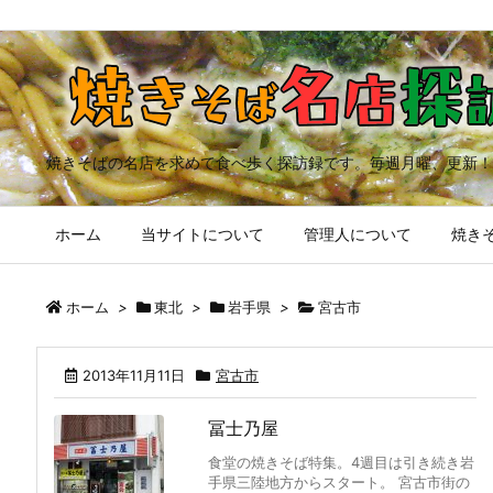
焼きそばの名店を求めて食べ歩く探訪録です。毎週月曜、更新！
ホーム
当サイトについて
管理人について
焼きそ
ホーム
>
東北
>
岩手県
>
宮古市
2013年11月11日
宮古市
冨士乃屋
食堂の焼きそば特集。4週目は引き続き岩
手県三陸地方からスタート。 宮古市街の