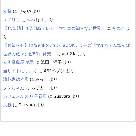
安藤
に
けそや
より
ユノリリ
に
へべれけ
より
【TV出演】4/7 TBSテレビ「マツコの知らない世界」
に
きのこ
よ
り
【お知らせ】10/29 旅のごはんBOOKシリーズ『マルちゃん焼そば
世界の旅レシピ50』発売！
に
act 2 ia
より
立川高島屋 地階
に
浅田 洋子
より
当サイトについて
に
432ペプシ
より
浪花家総本店
に
みっく
より
タケちゃん
に
ちび太
より
カフェメルス 猪子石店
に
Guevara
より
大脇
に
Guevara
より