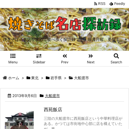
RSS
Feedly
焼きそばの名店を求めて食べ歩く探訪録です。毎週月曜、更新！
Menu
Sidebar
Prev
Next
Search
ホーム
>
東北
>
岩手県
>
大船渡市
2013年9月6日
大船渡市
西苑飯店
三陸の大船渡市に西苑飯店という中華料理店が
ある。かつては市街地中心部に店を構えていた
が、東 ...