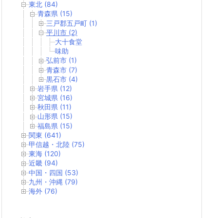
東北 (84)
青森県 (15)
三戸郡五戸町 (1)
平川市 (2)
大十食堂
味助
弘前市 (1)
青森市 (7)
黒石市 (4)
岩手県 (12)
宮城県 (16)
秋田県 (11)
山形県 (15)
福島県 (15)
関東 (641)
甲信越・北陸 (75)
東海 (120)
近畿 (94)
中国・四国 (53)
九州・沖縄 (79)
海外 (76)