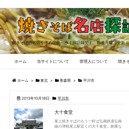
焼きそばの名店を求めて食べ歩く探訪録です。毎週月曜、更新！
ホーム
当サイトについて
管理人について
焼きそ
ホーム
>
東北
>
青森県
>
平川市
2013年10月18日
平川市
大十食堂
尾上焼きそばのもう一軒は弘南鉄道弘南
線の津軽尾上駅近くの大十食堂。創業な