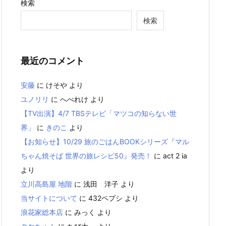
検索
検索
最近のコメント
安藤
に
けそや
より
ユノリリ
に
へべれけ
より
【TV出演】4/7 TBSテレビ「マツコの知らない世
界」
に
きのこ
より
【お知らせ】10/29 旅のごはんBOOKシリーズ『マル
ちゃん焼そば 世界の旅レシピ50』発売！
に
act 2 ia
より
立川高島屋 地階
に
浅田 洋子
より
当サイトについて
に
432ペプシ
より
浪花家総本店
に
みっく
より