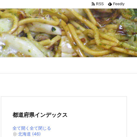
RSS
Feedly
都道府県インデックス
全て開く
全て閉じる
北海道 (46)