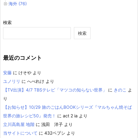
海外 (76)
検索
検索
最近のコメント
安藤
に
けそや
より
ユノリリ
に
へべれけ
より
【TV出演】4/7 TBSテレビ「マツコの知らない世界」
に
きのこ
よ
り
【お知らせ】10/29 旅のごはんBOOKシリーズ『マルちゃん焼そば
世界の旅レシピ50』発売！
に
act 2 ia
より
立川高島屋 地階
に
浅田 洋子
より
当サイトについて
に
432ペプシ
より