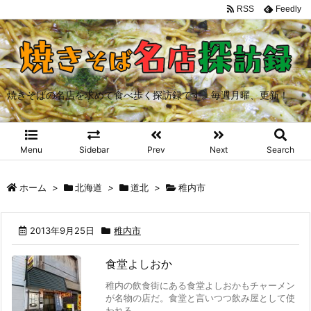
RSS
Feedly
焼きそばの名店を求めて食べ歩く探訪録です。毎週月曜、更新！
Menu
Sidebar
Prev
Next
Search
ホーム
>
北海道
>
道北
>
稚内市
2013年9月25日
稚内市
食堂よしおか
稚内の飲食街にある食堂よしおかもチャーメン
が名物の店だ。食堂と言いつつ飲み屋として使
われる ...