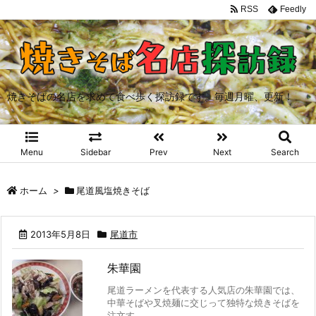
RSS
Feedly
焼きそばの名店を求めて食べ歩く探訪録です。毎週月曜、更新！
Menu
Sidebar
Prev
Next
Search
ホーム
>
尾道風塩焼きそば
2013年5月8日
尾道市
朱華園
尾道ラーメンを代表する人気店の朱華園では、
中華そばや叉焼麺に交じって独特な焼きそばを
注文す ...