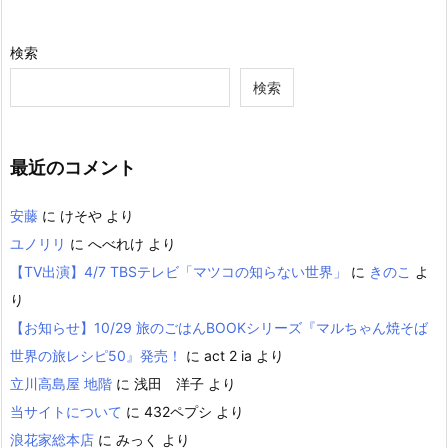
検索
検索
最近のコメント
安藤
に
けそや
より
ユノリリ
に
へべれけ
より
【TV出演】4/7 TBSテレビ「マツコの知らない世界」
に
きのこ
よ
り
【お知らせ】10/29 旅のごはんBOOKシリーズ『マルちゃん焼そば
世界の旅レシピ50』発売！
に
act 2 ia
より
立川高島屋 地階
に
浅田 洋子
より
当サイトについて
に
432ペプシ
より
浪花家総本店
に
みっく
より