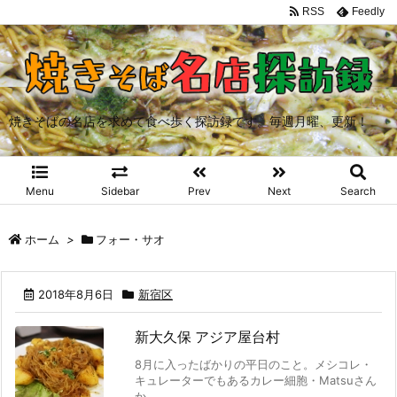
RSS
Feedly
焼きそばの名店を求めて食べ歩く探訪録です。毎週月曜、更新！
Menu
Sidebar
Prev
Next
Search
ホーム
>
フォー・サオ
2018年8月6日
新宿区
新大久保 アジア屋台村
8月に入ったばかりの平日のこと。メシコレ・
キュレーターでもあるカレー細胞・Matsuさん
か ...