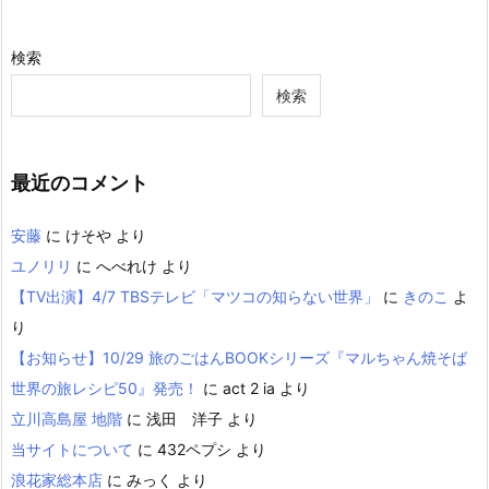
検索
検索
最近のコメント
安藤
に
けそや
より
ユノリリ
に
へべれけ
より
【TV出演】4/7 TBSテレビ「マツコの知らない世界」
に
きのこ
よ
り
【お知らせ】10/29 旅のごはんBOOKシリーズ『マルちゃん焼そば
世界の旅レシピ50』発売！
に
act 2 ia
より
立川高島屋 地階
に
浅田 洋子
より
当サイトについて
に
432ペプシ
より
浪花家総本店
に
みっく
より