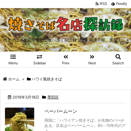
RSS
Feedly
焼きそばの名店を求めて食べ歩く探訪録です。毎週月曜、更新！
Menu
Sidebar
Prev
Next
Search
ホーム
>
ハワイ風焼きそば
2016年3月18日
墨田区
ペーパームーン
両国に「ハワイアン焼きそば」が名物のバーが
ある。店名はペーパームーン。60～70年代のア
メ ...