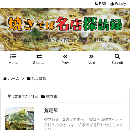
RSS
Feedly
焼きそばの名店を求めて食べ歩く探訪録です。毎週月曜、更新！
Menu
Sidebar
Prev
Next
Search
ホーム
>
ちょぼ焼
2016年7月11日
熊本市
荒尾屋
熊本特集、2週目ですっ！ 実は今回熊本へ行っ
た目的のひとつは、焼きそば専門店たけちゃん
を訪 ...