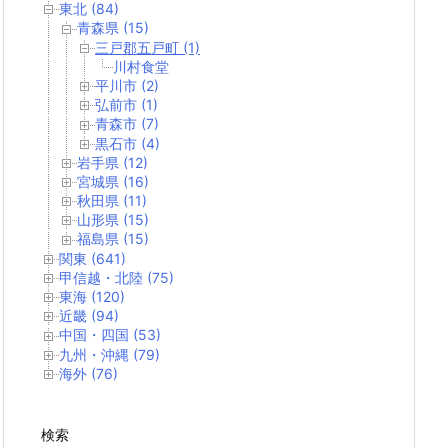
東北 (84)
青森県 (15)
三戸郡五戸町 (1)
川村食堂
平川市 (2)
弘前市 (1)
青森市 (7)
黒石市 (4)
岩手県 (12)
宮城県 (16)
秋田県 (11)
山形県 (15)
福島県 (15)
関東 (641)
甲信越・北陸 (75)
東海 (120)
近畿 (94)
中国・四国 (53)
九州・沖縄 (79)
海外 (76)
検索