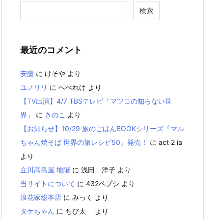
検索
最近のコメント
安藤
に
けそや
より
ユノリリ
に
へべれけ
より
【TV出演】4/7 TBSテレビ「マツコの知らない世
界」
に
きのこ
より
【お知らせ】10/29 旅のごはんBOOKシリーズ『マル
ちゃん焼そば 世界の旅レシピ50』発売！
に
act 2 ia
より
立川高島屋 地階
に
浅田 洋子
より
当サイトについて
に
432ペプシ
より
浪花家総本店
に
みっく
より
タケちゃん
に
ちび太
より