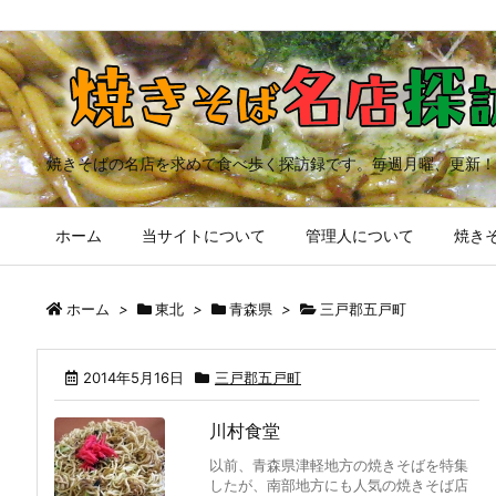
焼きそばの名店を求めて食べ歩く探訪録です。毎週月曜、更新！
ホーム
当サイトについて
管理人について
焼きそ
ホーム
>
東北
>
青森県
>
三戸郡五戸町
2014年5月16日
三戸郡五戸町
川村食堂
以前、青森県津軽地方の焼きそばを特集
したが、南部地方にも人気の焼きそば店