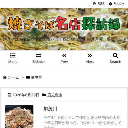
RSS
Feedly
焼きそばの名店を求めて食べ歩く探訪録です。毎週月曜、更新！
Menu
Sidebar
Prev
Next
Search
ホーム
>
町中華
2026年6月29日
鹿児島市
加茂川
今年4月下旬にマニア仲間と鹿児島市内の大衆
中華を何軒か巡った。そのいくつかを紹介して
きたが ...