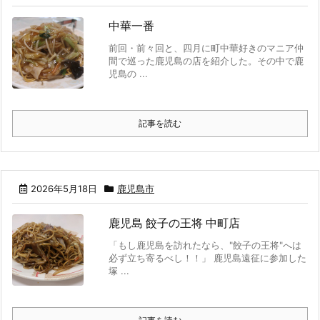
中華一番
前回・前々回と、四月に町中華好きのマニア仲
間で巡った鹿児島の店を紹介した。その中で鹿
児島の ...
記事を読む
2026年5月18日
鹿児島市
鹿児島 餃子の王将 中町店
「もし鹿児島を訪れたなら、"餃子の王将"へは
必ず立ち寄るべし！！」 鹿児島遠征に参加した
塚 ...